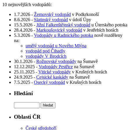
10 nejnovějších vodopádů:
1.7.2026 -
Žernovský vodopád
v Podkrkonoší
8.6.2026 -
Slatinský vodopád
v údolí Úpy
15.5.2026 -
Jižní Falkenštějnský vodopád
u Úterského potoka
28.4.2026 -
Markoušovický vodopád
v Jestřebích horách
5.3.2026 -
Vodopády u Radnického potoka
nově rozděleny
na:
umělý vodopád u Nového Mlýna
vodopád pod Čihadly
vodopády V Brodcích
30.1.2026 -
Rožnovské vodopády
na Šumavě
12.12.2025 -
Vodopády Pestřice
na Šumavě
25.11.2025 -
Vitické vodopády
v Krušných horách
24.9.2025 -
Cejsické kaskády
na Šumavě
7.5.2025 -
Osecký vodopád
v Krušných horách
Hledání
Oblasti ČR
České středohoří