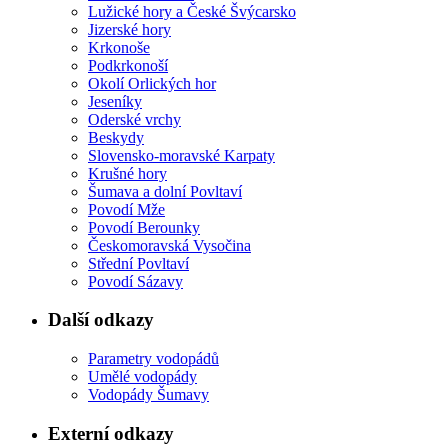
Lužické hory a České Švýcarsko
Jizerské hory
Krkonoše
Podkrkonoší
Okolí Orlických hor
Jeseníky
Oderské vrchy
Beskydy
Slovensko-moravské Karpaty
Krušné hory
Šumava a dolní Povltaví
Povodí Mže
Povodí Berounky
Českomoravská Vysočina
Střední Povltaví
Povodí Sázavy
Další odkazy
Parametry vodopádů
Umělé vodopády
Vodopády Šumavy
Externí odkazy