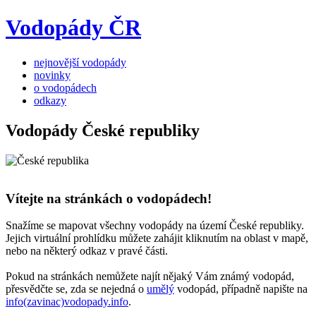
Vodopády ČR
nejnovější vodopády
novinky
o vodopádech
odkazy
Vodopády České republiky
Vítejte na stránkách o vodopádech!
Snažíme se mapovat všechny vodopády na území České republiky.
Jejich virtuální prohlídku můžete zahájit kliknutím na oblast v mapě,
nebo na některý odkaz v pravé části.
Pokud na stránkách nemůžete najít nějaký Vám známý vodopád,
přesvědčte se, zda se nejedná o
umělý
vodopád, případně napište na
info(zavinac)vodopady.info
.